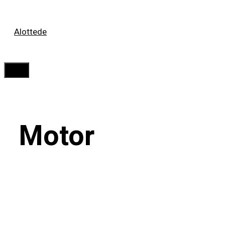
Saltar
Alottede
al
contenido
Menú
Motor