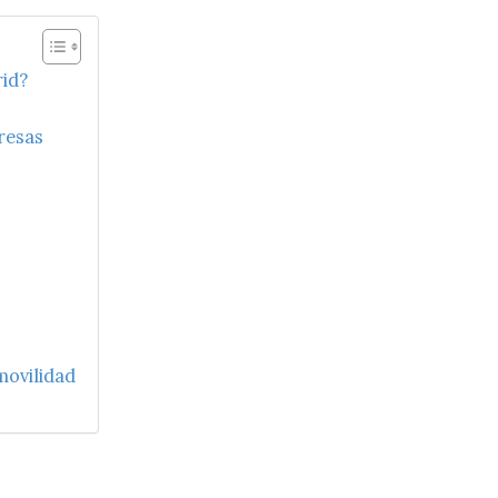
rid?
resas
movilidad