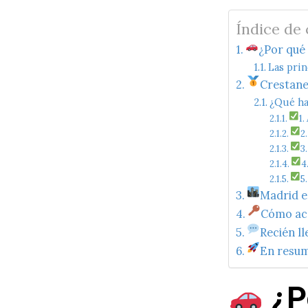
Índice de
¿Por qué 
Las prin
Crestane
¿Qué ha
1
2
3
4
5
Madrid es
Cómo acc
Recién ll
En resu
¿Po