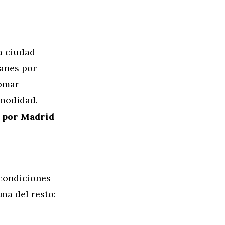
a ciudad
lanes por
tomar
omodidad.
 por Madrid
 condiciones
ma del resto: