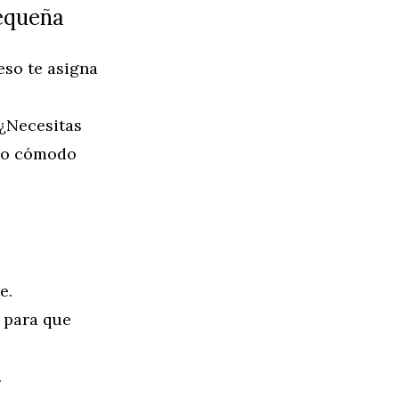
pequeña
eso te asigna
 ¿Necesitas
lgo cómodo
e.
, para que
.