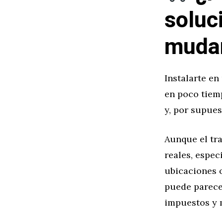
soluc
mudar
Instalarte e
en poco tiemp
y, por supues
Aunque el tr
reales, espec
ubicaciones 
puede parecer
impuestos y 