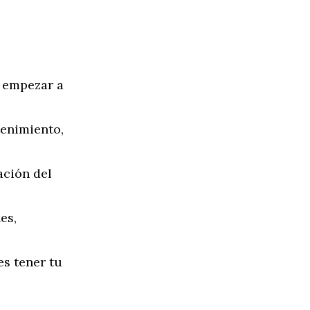
a empezar a
tenimiento,
ación del
es,
es tener tu