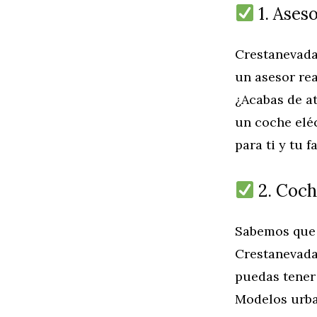
1. Ases
Crestanevada
un asesor re
¿Acabas de at
un coche elé
para ti y tu 
2. Coch
Sabemos que 
Crestanevada
puedas tener 
Modelos urban