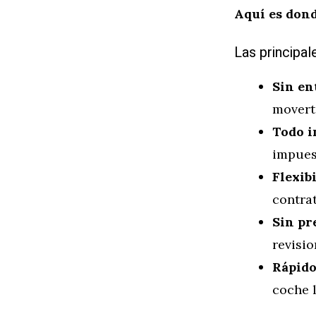
Aquí es dond
Las principal
Sin en
movert
Todo i
impuest
Flexib
contra
Sin pr
revisio
Rápido
coche l