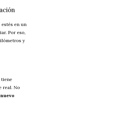
uación
 estés en un
ar. Por eso,
kilómetros y
 tiene
e real. No
 nuevo