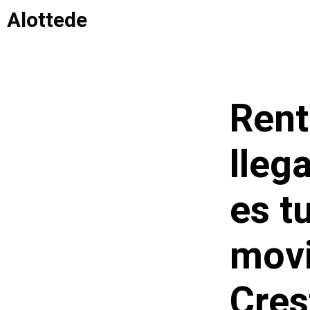
Saltar
Alottede
al
contenido
Rent
lleg
es t
movi
Cres