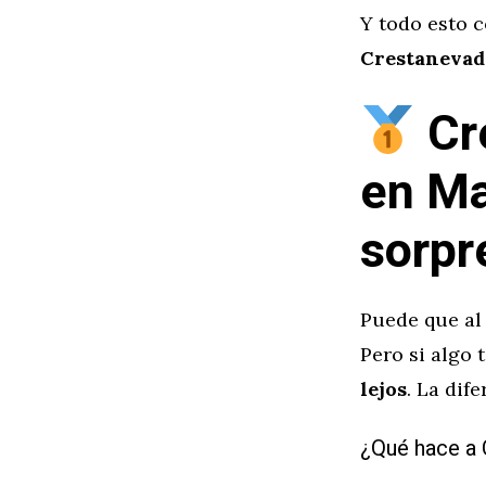
Y todo esto c
Crestanevad
Cre
en Ma
sorpr
Puede que al
Pero si algo 
lejos
. La dif
¿Qué hace a 