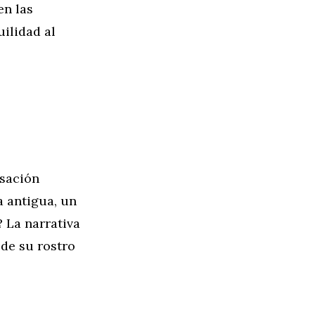
en las
ilidad al
nsación
a antigua, un
 La narrativa
 de su rostro