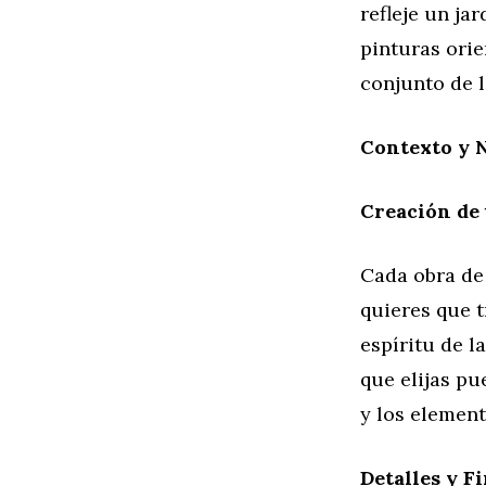
refleje un j
pinturas orie
conjunto de l
Contexto y N
Creación de 
Cada obra de
quieres que t
espíritu de l
que elijas pu
y los element
Detalles y F