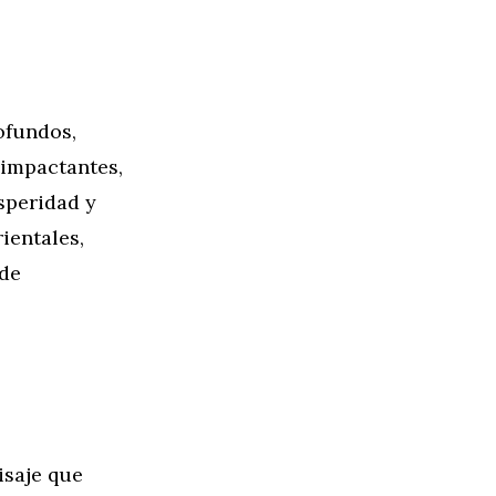
ofundos,
 impactantes,
speridad y
ientales,
 de
isaje que