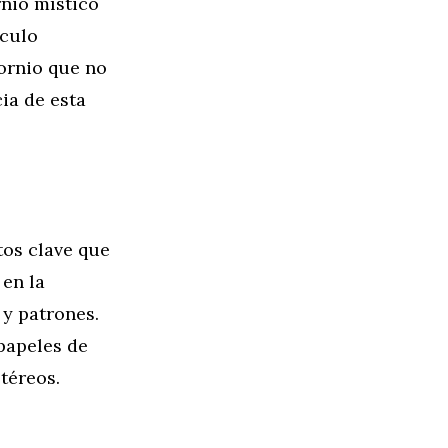
rnio místico
ículo
ornio que no
cia de esta
tos clave que
 en la
 y patrones.
 papeles de
téreos.