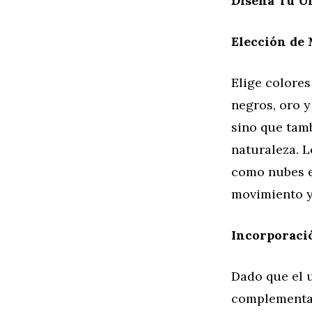
Diseña Tu U
Elección de 
Elige colores
negros, oro y
sino que tamb
naturaleza. L
como nubes e
movimiento y 
Incorporaci
Dado que el u
complementar