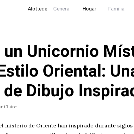
Alottede
General
Hogar
Familia
 un Unicornio Mís
Estilo Oriental: Un
 de Dibujo Inspira
or
Claire
el misterio de Oriente han inspirado durante siglos 