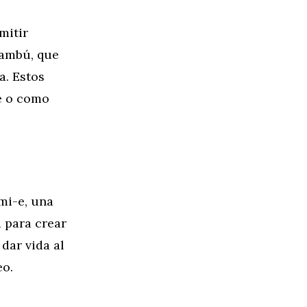
mitir
bambú, que
a. Estos
je o como
mi-e, una
a para crear
dar vida al
eo.