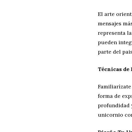
El arte orien
mensajes más
representa la 
pueden integr
parte del pai
Técnicas de 
Familiarízate
forma de expr
profundidad y
unicornio con