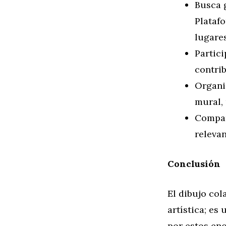
Busca g
Plataf
lugare
Partici
contrib
Organi
mural, 
Compar
relevan
Conclusión
El dibujo co
artística; es
por estos en