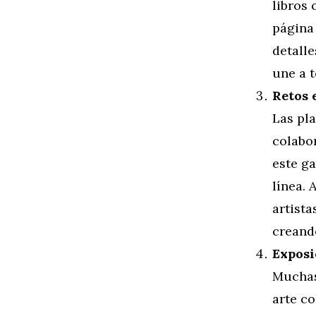
libros
página 
detalle
une a t
Retos 
Las pla
colabor
este g
línea. 
artista
creand
Exposi
Muchas
arte c