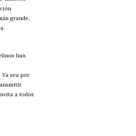
ación
más grande,
la
elinos han
 Ya sea por
ansmitir
nvita a todos