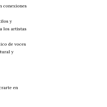
an conexiones
ilos y
 los artistas
aico de voces
tural y
crarte en