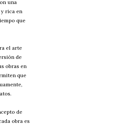
con una
 y rica en
 tiempo que
a el arte
ersión de
us obras en
ermiten que
tuamente,
atos.
ncepto de
cada obra es