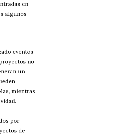
entradas en
os algunos
izado eventos
 proyectos no
eneran un
pueden
las, mientras
ividad.
ados por
oyectos de