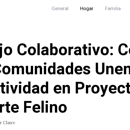
General
Hogar
Familia
jo Colaborativo: 
Comunidades Unen
tividad en Proyec
rte Felino
or
Claire