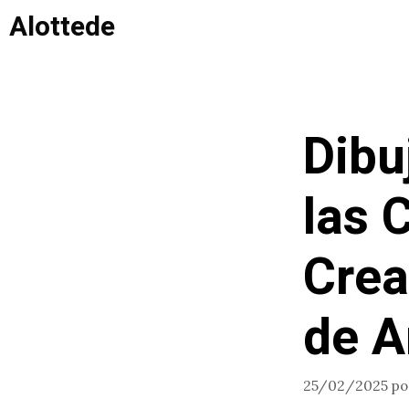
Saltar
Alottede
al
contenido
Dibu
las 
Crea
de A
25/02/2025
p