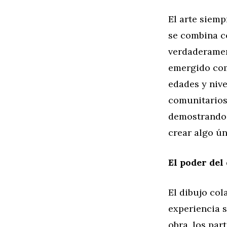
El arte siem
se combina co
verdaderamen
emergido como
edades y nive
comunitarios
demostrando 
crear algo ún
El poder del
El dibujo col
experiencia s
obra, los par