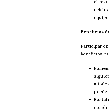
el resu
celebra
equipo
Beneficios d
Participar e
beneficios, t
Foment
alguie
a todo
pueden 
Fortal
común 