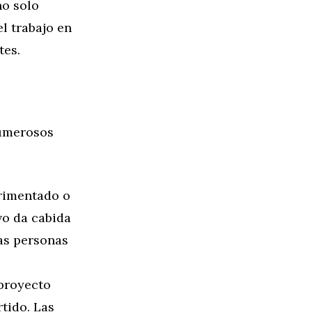
no solo
el trabajo en
tes.
numerosos
erimentado o
vo da cabida
as personas
 proyecto
tido. Las