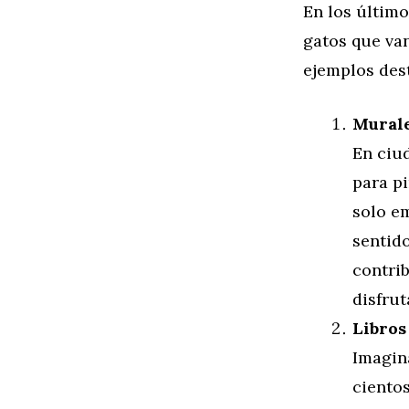
En los último
gatos que van
ejemplos des
Murale
En ciu
para p
solo e
sentid
contrib
disfrut
Libros
Imagina
cientos