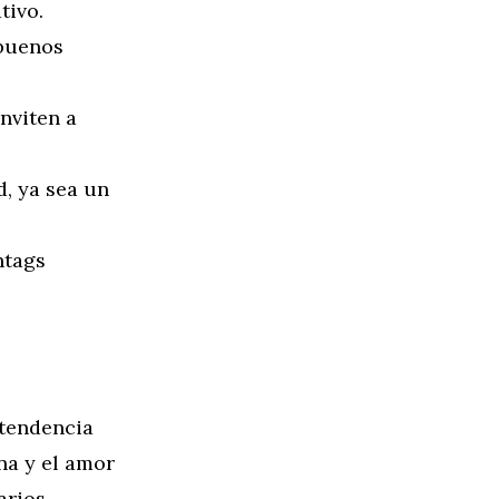
tivo.
 buenos
inviten a
, ya sea un
htags
 tendencia
na y el amor
arios,