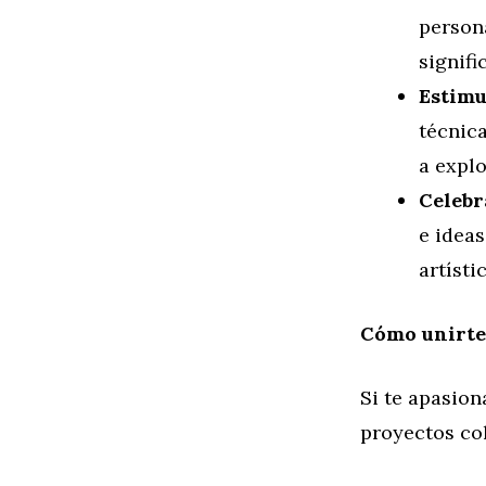
person
signifi
Estimu
técnica
a expl
Celebr
e ideas
artístic
Cómo unirte 
Si te apasion
proyectos col