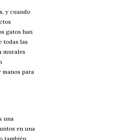
s, y cuando
ctos
os gatos han
e todas las
ta murales
n
y manos para
s una
juntos en una
no también