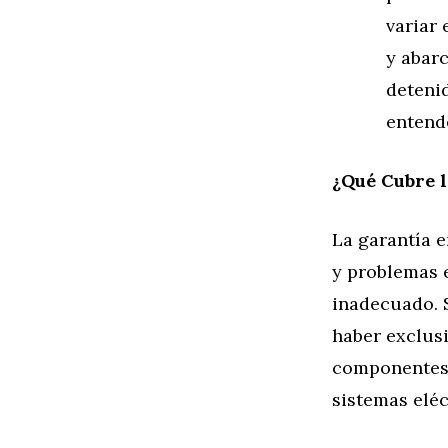
variar 
y abar
deteni
entend
¿Qué Cubre l
La garantía 
y problemas 
inadecuado. S
haber exclusi
componentes e
sistemas eléc