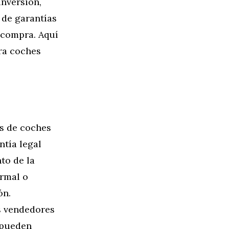
inversión,
 de garantías
 compra. Aquí
ara coches
es de coches
ntía legal
to de la
rmal o
ón.
s vendedores
 pueden