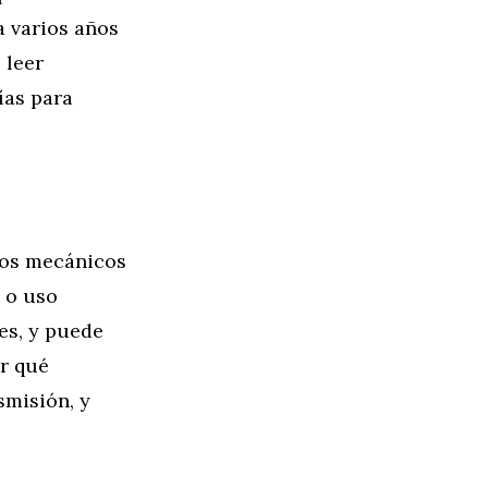
a varios años
 leer
ías para
los mecánicos
 o uso
es, y puede
ar qué
smisión, y