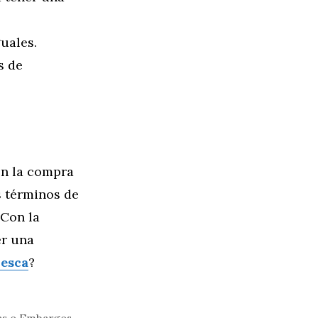
uales.
s de
en la compra
s términos de
 Con la
er una
esca
?