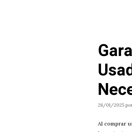
Saltar
al
contenido
Gara
Usad
Nece
26/01/2025
po
Al comprar u