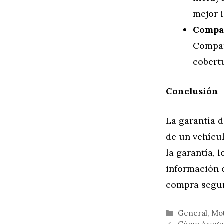
mejor 
Compar
Compar
cobert
Conclusión
La garantía 
de un vehícu
la garantía, 
información 
compra segur
Categorías
General
,
Mo