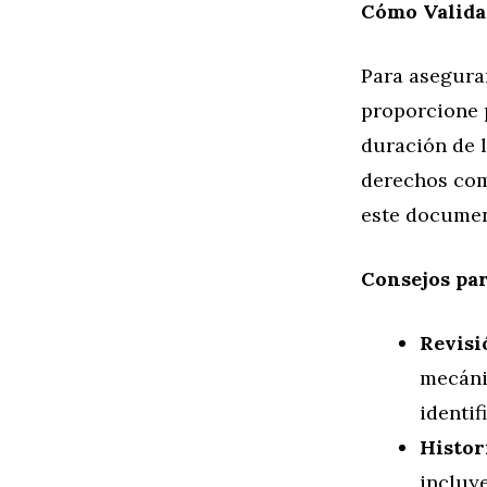
Cómo Valida
Para asegurar
proporcione 
duración de l
derechos com
este documen
Consejos pa
Revisi
mecáni
identif
Histor
incluy