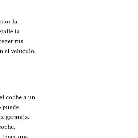
edor la
talle la
teger tus
 el vehículo,
el coche a un
o puede
a garantía.
coche,
 tener una