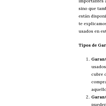
importantes a
sino que tamb
están disponi
te explicamos
usados en est
Tipos de Ga
Garant
usados
cubre 
compra
aquello
Garant
pueden