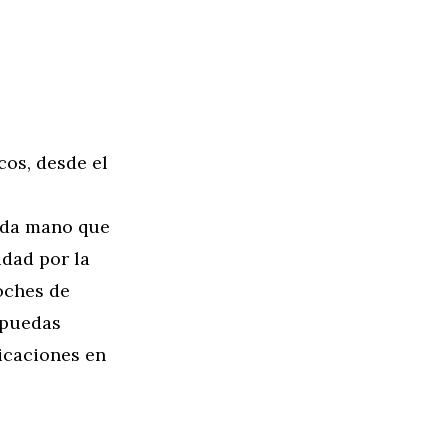
os, desde el
nda mano que
idad por la
oches de
 puedas
icaciones en