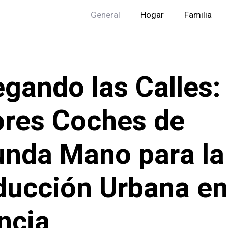
General
Hogar
Familia
gando las Calles:
res Coches de
nda Mano para la
ucción Urbana en
ncia