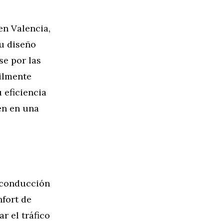
en Valencia,
su diseño
se por las
cilmente
 eficiencia
en en una
 conducción
nfort de
 el tráfico