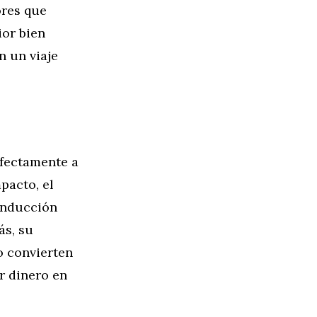
ores que
ior bien
n un viaje
rfectamente a
pacto, el
conducción
ás, su
o convierten
r dinero en