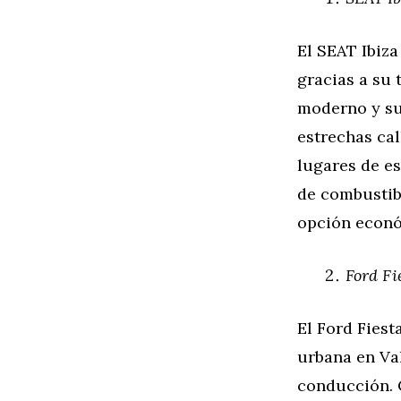
El SEAT Ibiz
gracias a su 
moderno y sua
estrechas cal
lugares de e
de combustib
opción econó
Ford Fi
El Ford Fies
urbana en Val
conducción. 