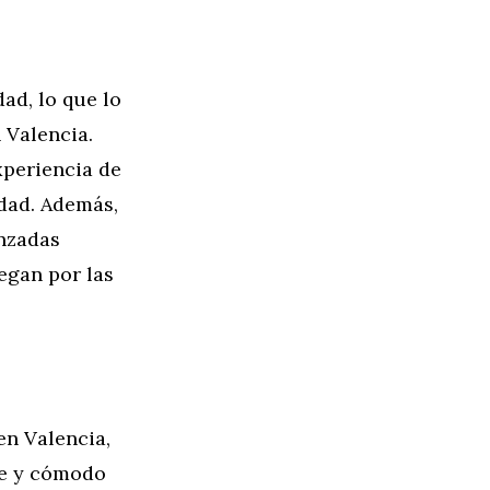
ad, lo que lo
 Valencia.
xperiencia de
dad. Además,
anzadas
egan por las
en Valencia,
te y cómodo