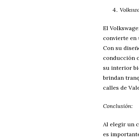
Volkswa
El Volkswagen
convierte en
Con su diseñ
conducción c
su interior b
brindan tranq
calles de Val
Conclusión:
Al elegir un
es important