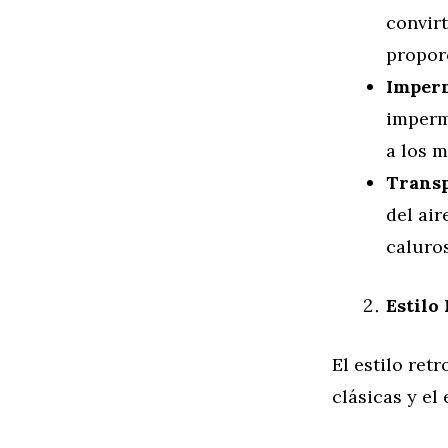
convir
proporc
Imperm
imperm
a los m
Transp
del air
caluro
Estilo
El estilo ret
clásicas y el 