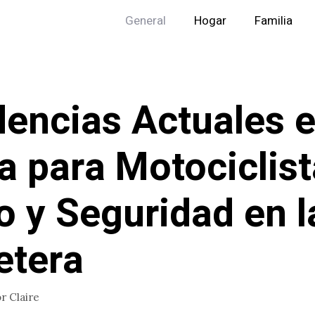
General
Hogar
Familia
encias Actuales 
 para Motociclist
lo y Seguridad en l
etera
or
Claire