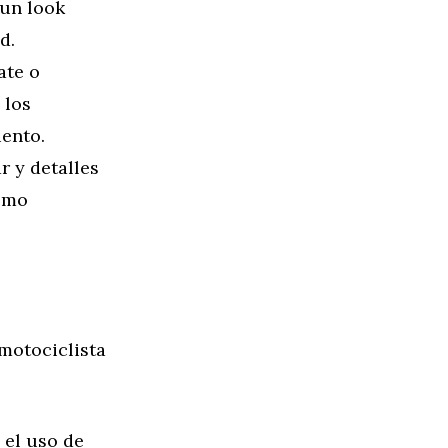
 un look
d.
ate o
 los
ento.
r y detalles
como
motociclista
 el uso de