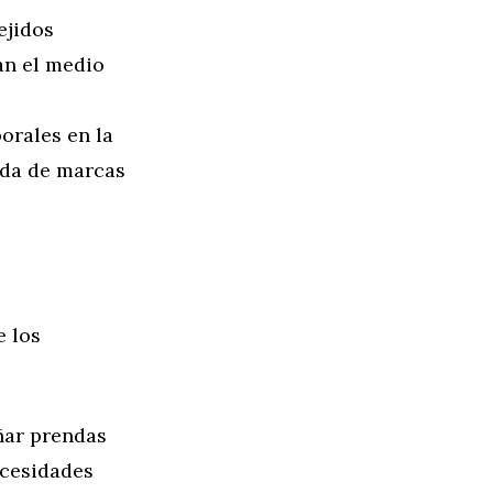
ejidos
an el medio
orales en la
nda de marcas
e los
ñar prendas
ecesidades