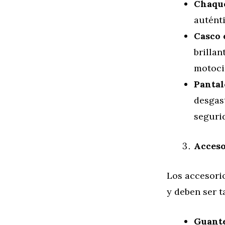
Chaque
autént
Casco e
brilla
motoci
Pantal
desgas
seguri
Acceso
Los accesori
y deben ser t
Guante