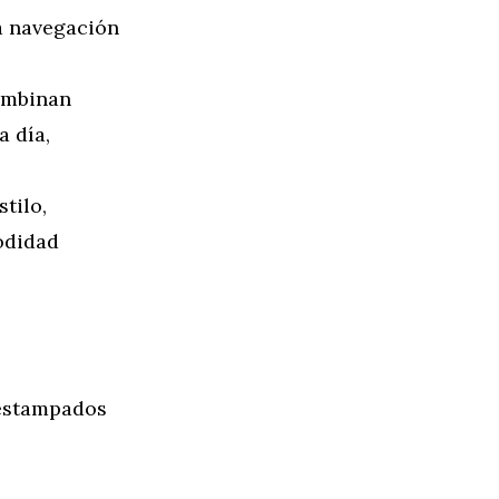
la navegación
ombinan
a día,
tilo,
odidad
 estampados