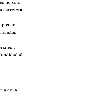
es no solo
a carretera,
tipos de
iclistas
riales y
fundidad al
ria de la