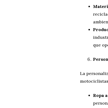
Materi
recicl
ambien
Produc
indust
que ope
Person
La personaliz
motociclista
Ropa a
persona