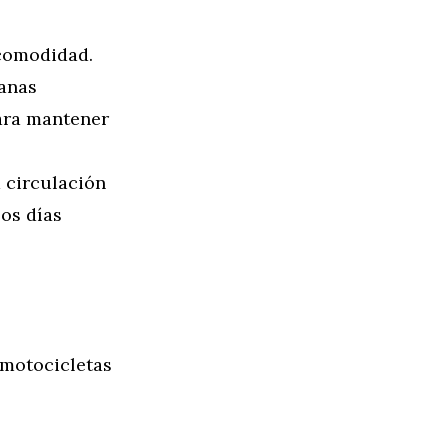
 comodidad.
anas
ara mantener
 circulación
los días
s motocicletas