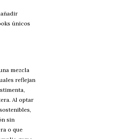
 añadir
ooks únicos
 una mezcla
uales reflejan
estimenta,
era. Al optar
sostenibles,
ón sin
era o que