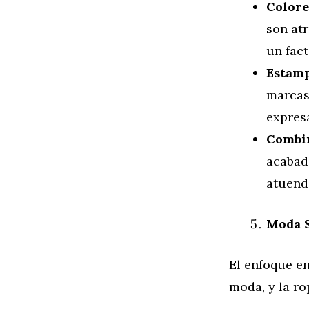
Colore
son atr
un fact
Estamp
marcas 
expresa
Combin
acabad
atuend
Moda S
El enfoque en
moda, y la ro