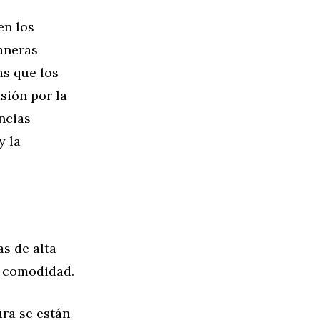
en los
aneras
as que los
sión por la
encias
y la
s de alta
y comodidad.
ra se están